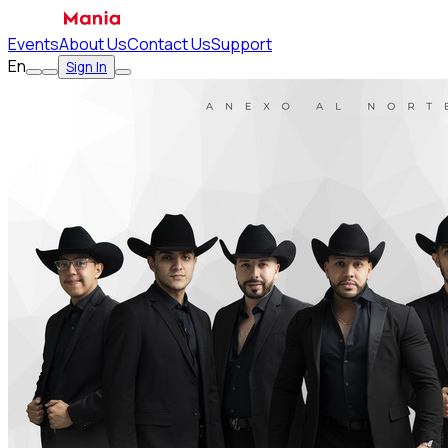
Events
About Us
Contact Us
Support
En
Sign In