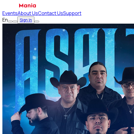
Events
About Us
Contact Us
Support
En
Sign In