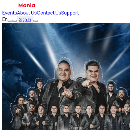
Events
About Us
Contact Us
Support
En
Sign In