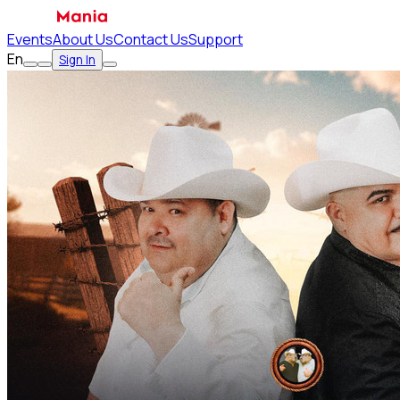
Events
About Us
Contact Us
Support
En
Sign In