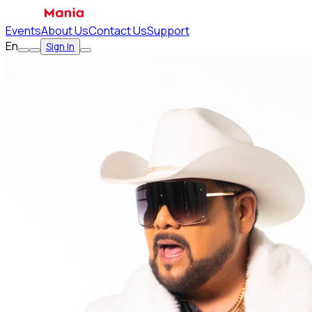
Events
About Us
Contact Us
Support
En
Sign In