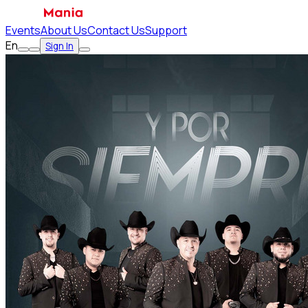
Events
About Us
Contact Us
Support
En
Sign In