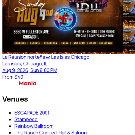
La Reunion norteña @ Las Islas Chicago
Las islas
, Chicago
, IL
Aug 9, 2026, Sun 8:00 PM
From
$40
Venues
ESCAPADE 2001
Stampede
Rainbow Ballroom
The Ranch Concert Hall & Saloon